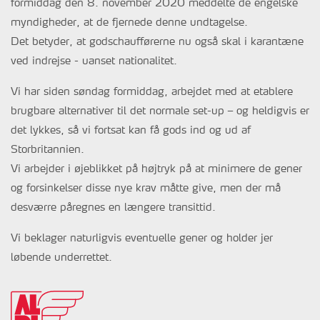
formiddag den 8. november 2020 meddelte de engelske
myndigheder, at de fjernede denne undtagelse.
Det betyder, at godschaufførerne nu også skal i karantæne
ved indrejse - uanset nationalitet.
Vi har siden søndag formiddag, arbejdet med at etablere
brugbare alternativer til det normale set-up – og heldigvis er
det lykkes, så vi fortsat kan få gods ind og ud af
Storbritannien.
Vi arbejder i øjeblikket på højtryk på at minimere de gener
og forsinkelser disse nye krav måtte give, men der må
desværre påregnes en længere transittid.
Vi beklager naturligvis eventuelle gener og holder jer
løbende underrettet.