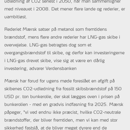
udledning af CO2 senest i 2050, når man sammenligner
med niveauet i 2008. Det mener flere lande og rederier, er
uambitiøst.
Rederiet Mærsk satser på metanol som fremtidens
brændstof, mens flere andre rederier har LNG-gas skibe i
overvejelse. LNG-gas betragtes dog som et
overgangsbrændstof til skibe, og derfor kan investeringerne
i LNG-gas drevet skibe, vise sig at være en dårlig
investering, advarer Verdensbanken
Mærsk har forud for ugens møde foreslået en afgift på
skibenes CO2-udledning fra fossilt skibsbrændstof på 150
USD pr. ton bunkerolie, der skal lægges oven i prisen på
bunkerolien - med en gradvis indfasning fra 2025. Mærsk
påpeger, "vi ved endnu ikke præcist, hvilke CO2-neutrale
brændstoffer, der bliver fremtiden, men vi kan med stor
sikkerhed fastslå, at de bliver meget dyrere end de